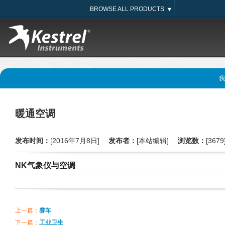
BROWSE ALL PRODUCTS
我
暖通空调
发布时间：
[2016年7月8日]
发布者：
[本站编辑]
浏览数：
[3679
NK气象仪与空调
采暖、通风、空调和制冷
上一篇：
赛车
暖通空调系统的调试和验证可以确定一个系统是否正确工作，或者可以在故障
标之一。NK5200自动计算CFM空气流动，更容易和更快的技术员的工作。
下一篇：
工业卫生